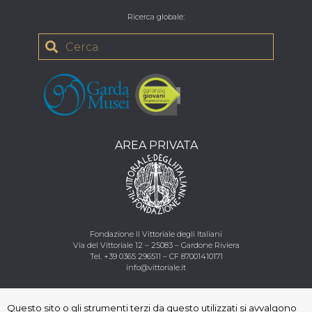
Ricerca globale
:
AREA PRIVATA
Fondazione Il Vittoriale degli Italiani
Via del Vittoriale 12 – 25083 – Gardone Riviera
Tel.
+39 0365 296511
–
CF
87001410171
info@vittoriale.it
Seguici
:
Questo sito o gli strumenti terzi da questo utilizzati si avvalgono