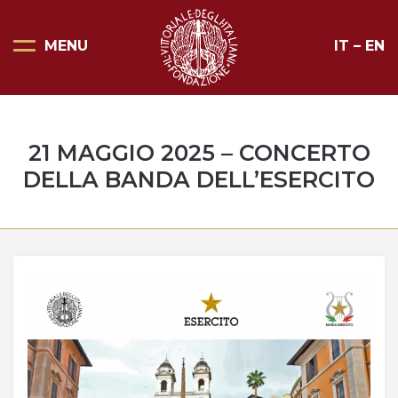
MENU
IT
–
EN
Pagina Principale
Scopri il Vittoriale
21 MAGGIO 2025 – CONCERTO
Organizza la tua visita
DELLA BANDA DELL’ESERCITO
Eventi e noleggi
Progetti speciali
Mostre
Bottega del Vittoriale
Negozi del Vittoriale
Orari di apertura e prezzi