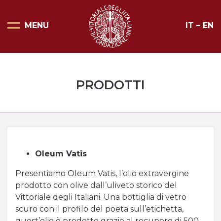
MENU
IT
–
EN
Pagina Principale
Scopri il Vittoriale
PRODOTTI
Organizza la tua visita
Eventi e noleggi
Progetti speciali
Mostre
Oleum Vatis
Presentiamo Oleum Vatis, l’olio extravergine
Bottega del Vittoriale
prodotto con olive dall’uliveto storico del
Negozi del Vittoriale
Vittoriale degli Italiani. Una bottiglia di vetro
scuro con il profilo del poeta sull’etichetta,
Orari di apertura e prezzi
quest’olio è prodotto grazie al recupero di 500