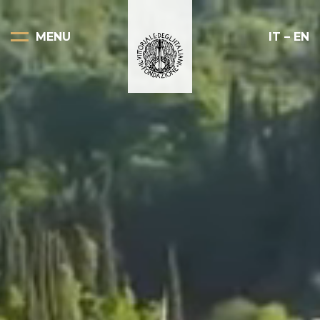
MENU
IT
–
EN
Pagina Principale
Scopri il Vittoriale
Organizza la tua visita
Eventi e noleggi
Progetti speciali
Mostre
Bottega del Vittoriale
Negozi del Vittoriale
Orari di apertura e prezzi