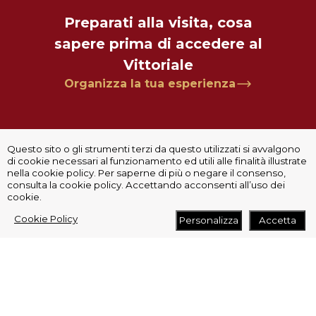
Preparati alla visita, cosa
sapere prima di accedere al
Vittoriale
Organizza la tua esperienza
Questo sito o gli strumenti terzi da questo utilizzati si avvalgono
di cookie necessari al funzionamento ed utili alle finalità illustrate
Ultime novità
nella cookie policy. Per saperne di più o negare il consenso,
consulta la cookie policy. Accettando acconsenti all’uso dei
cookie.
Non perderti i prossimi appuntamenti al Vittoriale.
Scopri tutte le nostre ultime novità.
Cookie Policy
Personalizza
Accetta
leggi di più
#notizie
9/14/16/21 agosto 2026 –
Notturnale 2026
Con il ritorno dell’estate, il Vittoriale degli