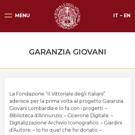
MENU
IT
–
EN
Pagina Principale
Scopri il Vittoriale
GARANZIA GIOVANI
Organizza la tua visita
Eventi e noleggi
Progetti speciali
Mostre
La Fondazione “Il Vittoriale degli Italiani”
aderisce per la prima volta al progetto Garanzia
Bottega del Vittoriale
Giovani Lombardia e lo fa con i progetti: –
Biblioteca d’Annunzio; – Cicerone Digitale; –
Negozi del Vittoriale
Digitalizzazione Archivio Iconografico; – Giardini
d’Autore; – Io ho quel che ho donato; –
Orari di apertura e prezzi