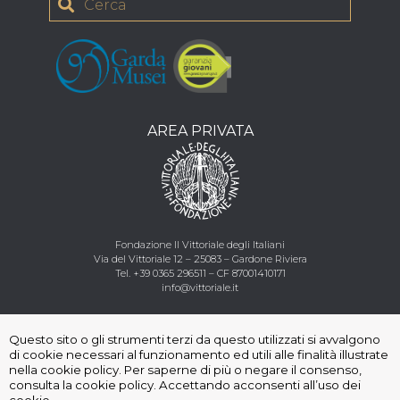
AREA PRIVATA
Fondazione Il Vittoriale degli Italiani
Via del Vittoriale 12 – 25083 – Gardone Riviera
Tel.
+39 0365 296511
–
CF
87001410171
info@vittoriale.it
Seguici
:
Questo sito o gli strumenti terzi da questo utilizzati si avvalgono
di cookie necessari al funzionamento ed utili alle finalità illustrate
nella cookie policy. Per saperne di più o negare il consenso,
consulta la cookie policy. Accettando acconsenti all’uso dei