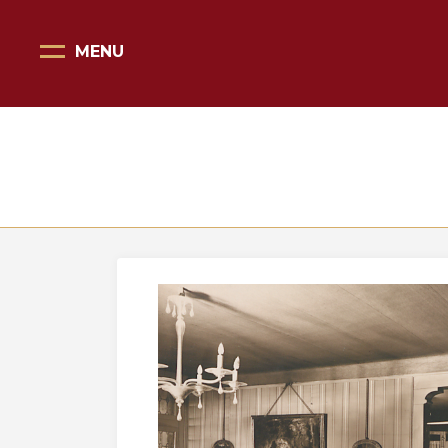
MENU
Pagina Principale
Scopri il Vittoriale
Organizza la tua visita
Eventi e noleggi
Progetti speciali
Mostre
Bottega del Vittoriale
Negozi del Vittoriale