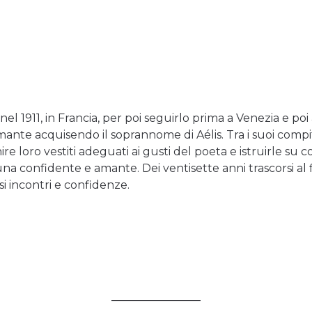
 1911, in Francia, per poi seguirlo prima a Venezia e poi a
te acquisendo il soprannome di Aélis. Tra i suoi compiti v
ire loro vestiti adeguati ai gusti del poeta e istruirle s
una confidente e amante. Dei ventisette anni trascorsi al 
i incontri e confidenze.
________________