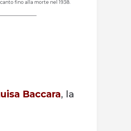
ccanto fino alla morte nel 1938.
________________
uisa Baccara
, la