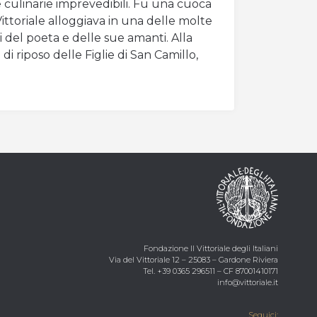
te culinarie imprevedibili. Fu una cuoca
ittoriale alloggiava in una delle molte
i del poeta e delle sue amanti. Alla
a di riposo delle Figlie di San Camillo,
Fondazione Il Vittoriale degli Italiani
Via del Vittoriale 12 – 25083 – Gardone Riviera
Tel.
+39 0365 296511
–
CF
87001410171
info@vittoriale.it
Seguici
: