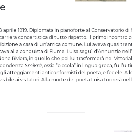
le
aprile 1919. Diplomata in pianoforte al Conservatorio di 
rriera concertistica di tutto rispetto. Il primo incontro 
ibizione a casa di un’amica comune. Lui aveva quasi trent’a
stava alla conquista di Fiume. Luisa seguì d’Annunzio nel
e Riviera, in quello che poi lui trasformerà nel Vittoriale 
ispondenza
Smikrà
, ossia “piccola” in lingua greca, fu l’u
egli atteggiamenti anticonformisti del poeta, e fedele. A 
isibile ai visitatori. Alla morte del poeta Luisa tornerà ne
________________