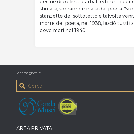
decine di biglietti garbati ed ironici per
stimata, soprannominata dal poeta “Suor 
stanzette del sottotetto e talvolta veniv
morte del poeta, nel 1938, lasciò tutti i su
dove morì nel 1940.
Ricerca globale
:
AREA PRIVATA