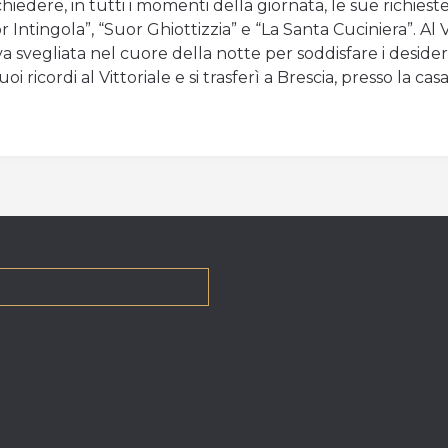
 chiedere, in tutti i momenti della giornata, le sue richies
Intingola”, “Suor Ghiottizzia” e “La Santa Cuciniera”. Al V
a svegliata nel cuore della notte per soddisfare i desider
oi ricordi al Vittoriale e si trasferì a Brescia, presso la cas