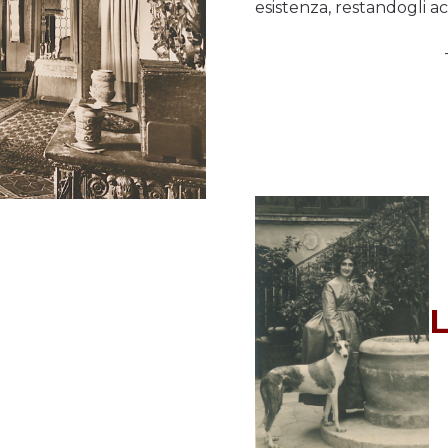
esistenza, restandogli a
L