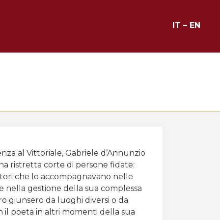
IT
–
EN
za al Vittoriale, Gabriele d’Annunzio
na ristretta corte di persone fidate:
atori che lo accompagnavano nelle
e nella gestione della sua complessa
loro giunsero da luoghi diversi o da
 il poeta in altri momenti della sua