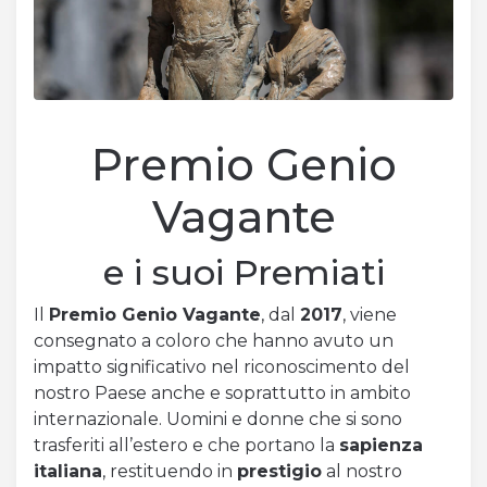
Acquista Biglietti
Contatti
Modulo reclami – suggerimenti
Premio Genio
Vagante
e i suoi Premiati
Il
Premio Genio Vagante
, dal
2017
, viene
consegnato a coloro che hanno avuto un
impatto significativo nel riconoscimento del
nostro Paese anche e soprattutto in ambito
internazionale. Uomini e donne che si sono
trasferiti all’estero e che portano la
sapienza
italiana
, restituendo in
prestigio
al nostro