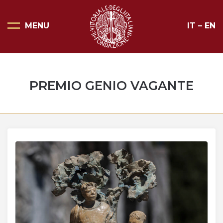
MENU
IT
–
EN
Pagina Principale
Scopri il Vittoriale
PREMIO GENIO VAGANTE
Organizza la tua visita
Eventi e noleggi
Progetti speciali
Mostre
Bottega del Vittoriale
Negozi del Vittoriale
Orari di apertura e prezzi