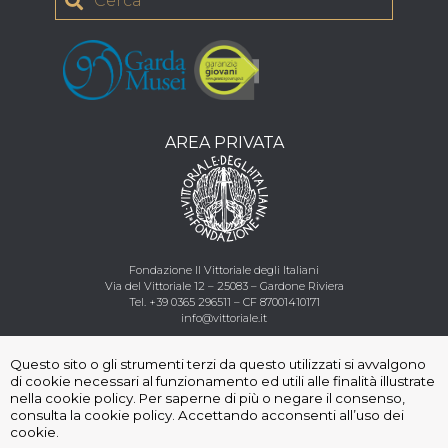
AREA PRIVATA
Fondazione Il Vittoriale degli Italiani
Via del Vittoriale 12 – 25083 – Gardone Riviera
Tel.
+39 0365 296511
–
CF
87001410171
info@vittoriale.it
Questo sito o gli strumenti terzi da questo utilizzati si avvalgono
Seguici
:
di cookie necessari al funzionamento ed utili alle finalità illustrate
nella cookie policy. Per saperne di più o negare il consenso,
consulta la cookie policy. Accettando acconsenti all’uso dei
cookie.