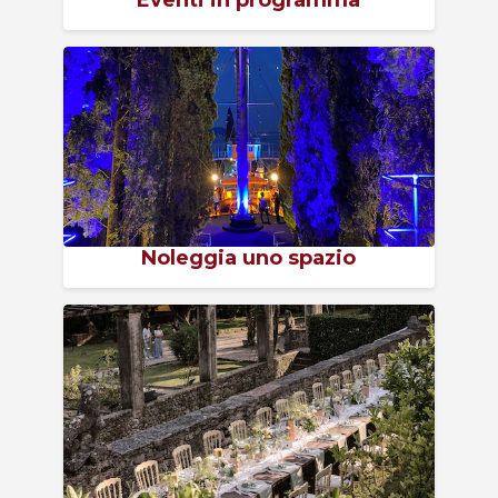
Eventi in programma
Acquista Biglietti
Contatti
Modulo reclami – suggerimenti
Noleggia uno spazio