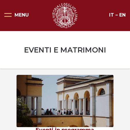
MENU
IT
–
EN
Pagina Principale
Scopri il Vittoriale
EVENTI E MATRIMONI
Organizza la tua visita
Eventi e noleggi
Progetti speciali
Mostre
Bottega del Vittoriale
Negozi del Vittoriale
Orari di apertura e prezzi