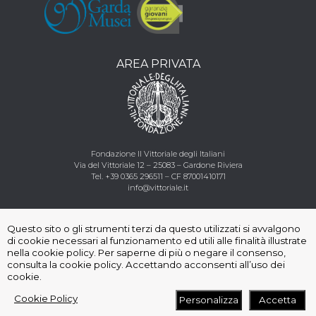
AREA PRIVATA
Fondazione Il Vittoriale degli Italiani
Via del Vittoriale 12 – 25083 – Gardone Riviera
Tel.
+39 0365 296511
–
CF
87001410171
info@vittoriale.it
Seguici
:
Questo sito o gli strumenti terzi da questo utilizzati si avvalgono
di cookie necessari al funzionamento ed utili alle finalità illustrate
nella cookie policy. Per saperne di più o negare il consenso,
consulta la cookie policy. Accettando acconsenti all’uso dei
cookie.
©
2026
Fondazione Il Vittoriale degli Italiani
|
Privacy
|
Cookie Policy
Termini e condizioni di utilizzo
Personalizza
Accetta