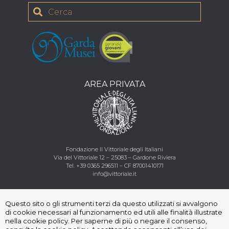
AREA PRIVATA
Fondazione Il Vittoriale degli Italiani
Via del Vittoriale 12 – 25083 – Gardone Riviera
Tel.
+39 0365 296511
–
CF
87001410171
info@vittoriale.it
Seguici
:
Questo sito o gli strumenti terzi da questo utilizzati si avvalgono
di cookie necessari al funzionamento ed utili alle finalità illustrate
nella cookie policy. Per saperne di più o negare il consenso,