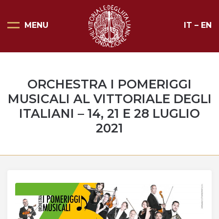
MENU
IT
–
EN
Pagina Principale
Scopri il Vittoriale
ORCHESTRA I POMERIGGI
Organizza la tua visita
MUSICALI AL VITTORIALE DEGLI
Eventi e noleggi
ITALIANI – 14, 21 E 28 LUGLIO
2021
Progetti speciali
Mostre
Bottega del Vittoriale
Negozi del Vittoriale
Orari di apertura e prezzi