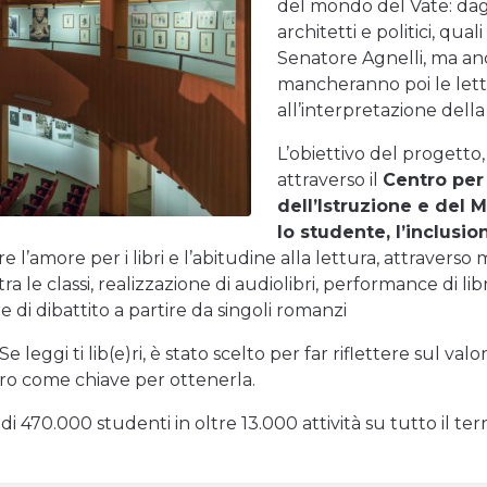
del mondo del Vate: dagl
architetti e politici, qua
Senatore Agnelli, ma an
mancheranno poi le lett
all’interpretazione dell
L’obiettivo del progett
attraverso il
Centro per i
dell’Istruzione e del M
lo studente, l’inclusi
 l’amore per i libri e l’abitudine alla lettura, attravers
a le classi, realizzazione di audiolibri, performance di libri
re di dibattito a partire da singoli romanzi
Se leggi ti lib(e)ri, è stato scelto per far riflettere sul 
ibro come chiave per ottenerla.
470.000 studenti in oltre 13.000 attività su tutto il terri