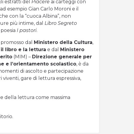
i estratti del
Piacere
ai carteggi con
li ad esempio Gian Carlo Moroni e il
che con la “cuoca Albina”, non
ure più intime, dal
Libro Segreto
a poesia
I pastori
.
o, promosso dal
Ministero della Cultura
,
l libro e la lettura
e dal
Ministero
erito
(MIM) –
Direzione generale per
one e l’orientamento scolastico
, è da
o momenti di ascolto e partecipazione
 viventi, gare di lettura espressiva,
valore della lettura come massima
torio.