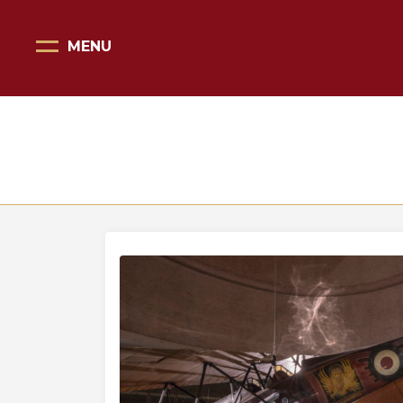
MENU
Pagina Principale
Scopri il Vittoriale
Organizza la tua visita
Eventi e noleggi
Progetti speciali
Mostre
Bottega del Vittoriale
Negozi del Vittoriale