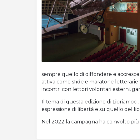
Orari di apertura e prezzi
Acquista Biglietti
Contatti
Modulo reclami – suggerimenti
sempre quello di diffondere e accrescere
attiva come sfide e maratone letterarie tr
incontri con lettori volontari esterni, ga
Il tema di questa edizione di Libriamoci, 
espressione di libertà e su quello del l
Nel 2022 la campagna ha coinvolto più di 