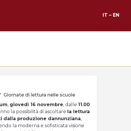
IT
–
EN
–
Giornate di lettura nelle scuole
ium
,
giovedì 16 novembre
, dalle
11.00
anno la possibilità di ascoltare
la lettura
tti dalla produzione dannunziana
,
do la moderna e sofisticata visione