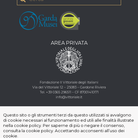
AREA PRIVATA
Fondazione Il Vittoriale degli Italiani
Via del Vittoriale 12 – 25083 – Gardone Riviera
Tel.
+39 0365 296511
–
CF
87001410171
info@vittoriale.it
Seguici
:
Questo sito o gli strumenti terzi da questo utilizzati si avvalgono
di cookie necessari al funzionamento ed utili alle finalità illustrate
nella cookie policy. Per saperne di più o negare il consenso,
consulta la cookie policy. Accettando acconsenti all’uso dei
cookie.