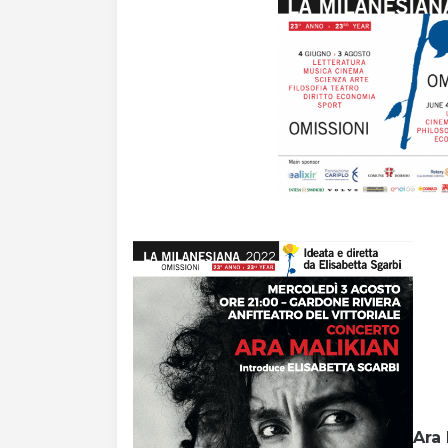
Orari di apertura e prezzi
Acquista Biglietti
Contatti
Modulo reclami – suggerimenti
Ara 