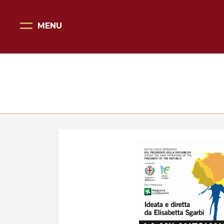
MENU
Pagina Principale
Scopri il Vittoriale
Organizza la tua visita
Eventi e noleggi
Progetti speciali
Mostre
Bottega del Vittoriale
Negozi del Vittoriale