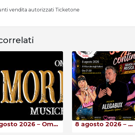
nti vendita autorizzati Ticketone
correlati
7 agosto 2026 – Omaggio a Morricone – Musiche da Oscar