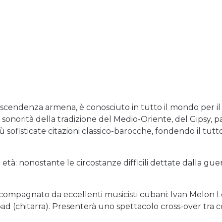
 discendenza armena, è conosciuto in tutto il mondo per i
sonorità della tradizione del Medio-Oriente, del Gipsy, 
 sofisticate citazioni classico-barocche, fondendo il tutto
 età: nonostante le circostanze difficili dettate dalla guer
̀ accompagnato da eccellenti musicisti cubani: Ivan Melon 
bad (chitarra). Presenterà uno spettacolo cross-over tr