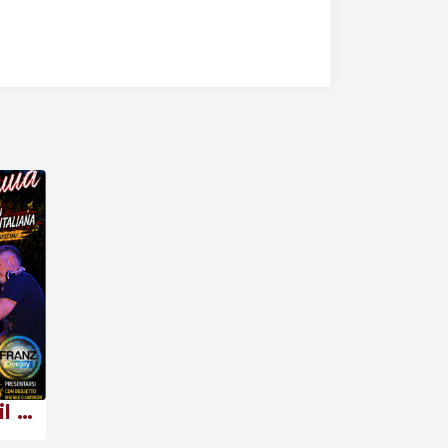
8 agosto 2026 – … il sogno continua