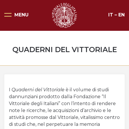
MENU
IT
–
EN
Pagina Principale
Scopri il Vittoriale
QUADERNI DEL VITTORIALE
Organizza la tua visita
Eventi e noleggi
Progetti speciali
Mostre
I
Quaderni del Vittoriale
è il volume di studi
dannunziani prodotto dalla Fondazione “Il
Bottega del Vittoriale
Vittoriale degli Italiani” con l’intento di rendere
note le ricerche, le acquisizioni d’archivio e le
Negozi del Vittoriale
attività promosse dal Vittoriale, vitalissimo centro
di studi che, nel perpetuare la memoria
Orari di apertura e prezzi