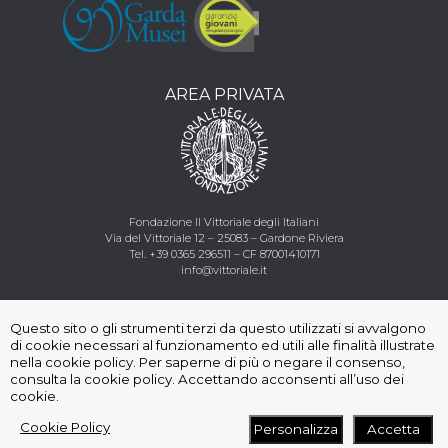
AREA PRIVATA
Fondazione Il Vittoriale degli Italiani
Via del Vittoriale 12 – 25083 – Gardone Riviera
Tel.
+39 0365 296511
–
CF
87001410171
info@vittoriale.it
Seguici
:
Questo sito o gli strumenti terzi da questo utilizzati si avvalgono
di cookie necessari al funzionamento ed utili alle finalità illustrate
nella cookie policy. Per saperne di più o negare il consenso,
consulta la cookie policy. Accettando acconsenti all’uso dei
cookie.
©
2026
Fondazione Il Vittoriale degli Italiani
|
Privacy
|
Cookie Policy
Termini e condizioni di utilizzo
Personalizza
Accetta