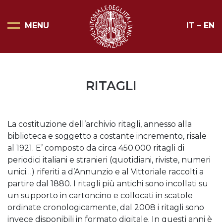
MENU
IT
–
EN
Pagina Principale
Scopri il Vittoriale
RITAGLI
Organizza la tua visita
Eventi e noleggi
La costituzione dell’archivio ritagli, annesso alla
Progetti speciali
biblioteca e soggetto a costante incremento, risale
al 1921. E’ composto da circa 450.000 ritagli di
Mostre
periodici italiani e stranieri (quotidiani, riviste, numeri
unici…) riferiti a d’Annunzio e al Vittoriale raccolti a
Bottega del Vittoriale
partire dal 1880. I ritagli più antichi sono incollati su
un supporto in cartoncino e collocati in scatole
Negozi del Vittoriale
ordinate cronologicamente, dal 2008 i ritagli sono
invece disponibili in formato digitale. In questi anni è
Orari di apertura e prezzi