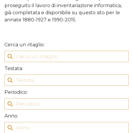
proseguito il lavoro di inventariazione informatica,
Acquista Biglietti
già completata e disponibile su questo sito per le
annate 1880-1927 e 1990-2015.
Contatti
Modulo reclami – suggerimenti
Cerca un ritaglio
:
Testata
:
Periodico
:
Anno
: